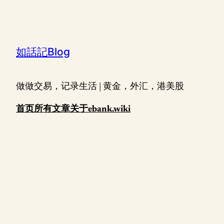
跳
至
内
如話記Blog
容
做做交易，记录生活 | 黄金，外汇，港美股
首页
所有文章
关于
ebank.wiki